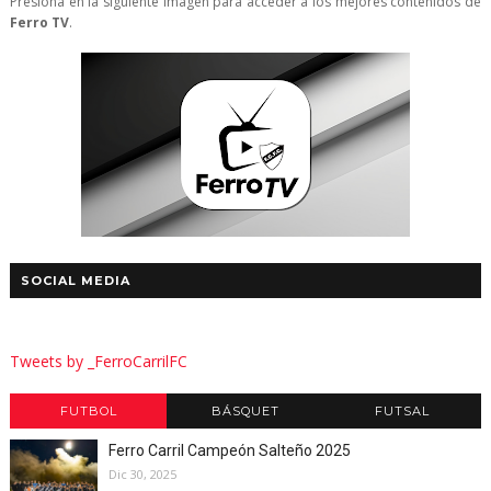
Presiona en la siguiente imagen para acceder a los mejores contenidos de
Ferro TV
.
SOCIAL MEDIA
Tweets by _FerroCarrilFC
FUTBOL
BÁSQUET
FUTSAL
Ferro Carril Campeón Salteño 2025
Dic 30, 2025