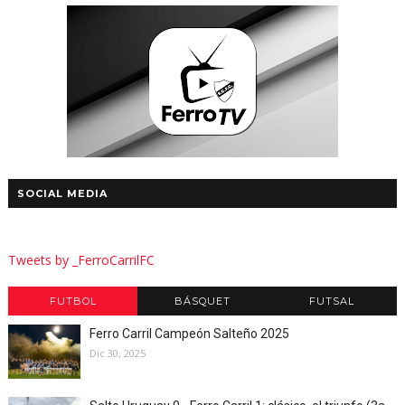
SOCIAL MEDIA
Tweets by _FerroCarrilFC
FUTBOL
BÁSQUET
FUTSAL
Ferro Carril Campeón Salteño 2025
Dic 30, 2025