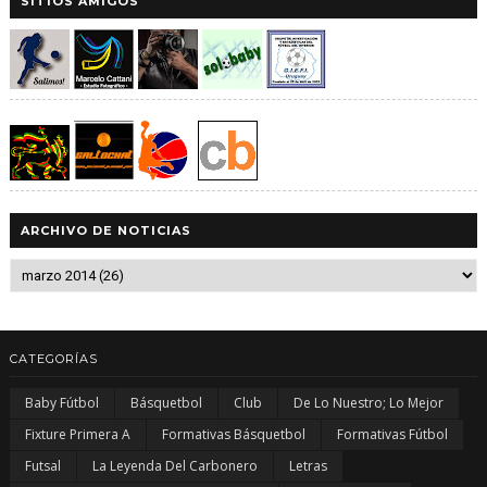
SITIOS AMIGOS
ARCHIVO DE NOTICIAS
CATEGORÍAS
Baby Fútbol
Básquetbol
Club
De Lo Nuestro; Lo Mejor
Fixture Primera A
Formativas Básquetbol
Formativas Fútbol
Futsal
La Leyenda Del Carbonero
Letras