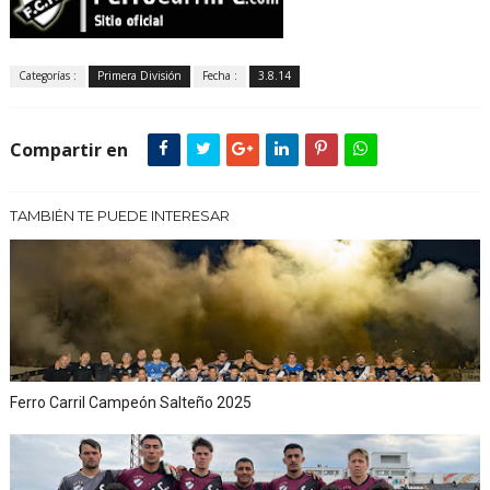
Categorías :
Primera División
Fecha :
3.8.14
Compartir en
TAMBIÉN TE PUEDE INTERESAR
Ferro Carril Campeón Salteño 2025