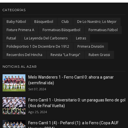
CATEGORÍAS
Baby Fútbol
Básquetbol
Club
De Lo Nuestro; Lo Mejor
Fixture Primera A
Formativas Básquetbol
Formativas Fútbol
Futsal
La Leyenda Del Carbonero
Letras
Polideportivo 1 De Diciembre De 1912
Primera División
Recuerdos Del Hincha
Revista "La Franja"
Ruben Grassi
NOTICIAS AL AZAR
Melo Wanderers 1 - Ferro Carril 0: ahora a ganar
(semifinal ida)
Set 07, 2024
Ferro Carril 1 - Universitario 0: un paraguas lleno de gol
(4os de Final Vuelta)
Ago 25, 2024
Ferro Carril 1 (4) - Peñarol (1): a lo Ferro (Copa AUF