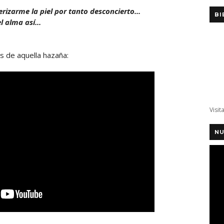
 erizarme la piel por tanto desconcierto...
BI
 alma así...
s de aquella hazaña:
Visit
NU