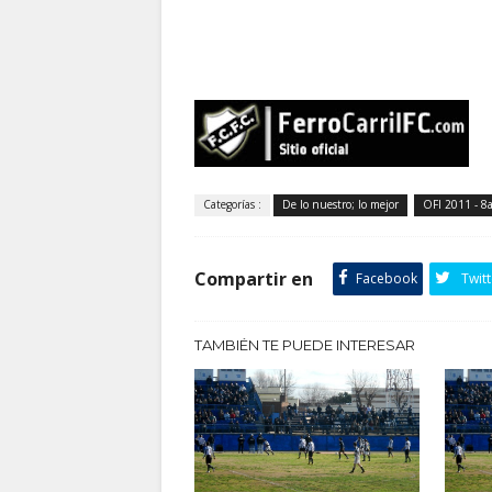
Categorías :
De lo nuestro; lo mejor
OFI 2011 - 8
Compartir en
Facebook
Twitt
TAMBIÉN TE PUEDE INTERESAR