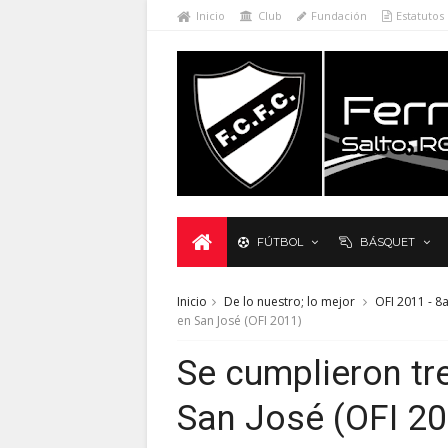
Inicio
Club
Fundación
Estatutos
FÚTBOL
BÁSQUET
Inicio
De lo nuestro; lo mejor
OFI 2011 - 8
en San José (OFI 2011)
Se cumplieron tr
San José (OFI 2