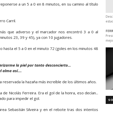
ponerse a un 5 a 0 en 8 minutos, en su camino al título
Desc
ro Carril.
esta
FER
 más que adverso y el marcador nos encontró 3 a 0 al
Pres
 minutos 23, 39 y 45), ya con 10 jugadores.
mejo
hasta el 5 a 0 en el minuto 72 (goles en los minutos 48
 erizarme la piel por tanto desconcierto...
 alma así....
ía reservada la hazaña más increíble de los últimos años.
 de Nicolás Ferreira. Era el gol de la honra, eso decían...
ado para impedir el gol.
SO
rea Sebastián Silveira y en el rebote tras dos intentos