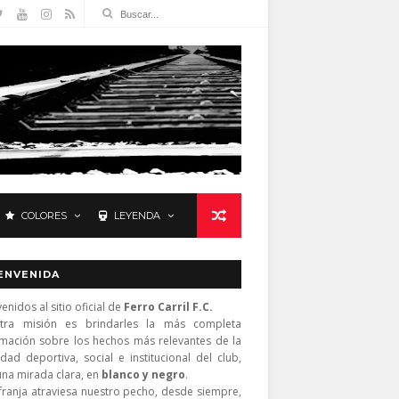
COLORES
LEYENDA
ENVENIDA
enidos al sitio oficial de
Ferro Carril F.C.
tra misión es brindarles la más completa
rmación sobre los hechos más relevantes de la
idad deportiva, social e institucional del club,
una mirada clara, en
blanco y negro
.
franja atraviesa nuestro pecho, desde siempre,