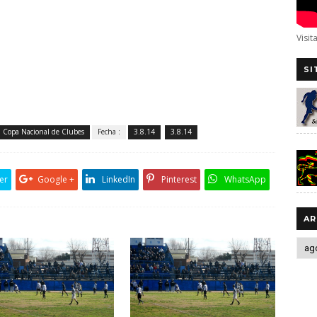
Visit
SI
a Copa Nacional de Clubes
Fecha :
3.8.14
3.8.14
er
Google +
LinkedIn
Pinterest
WhatsApp
AR