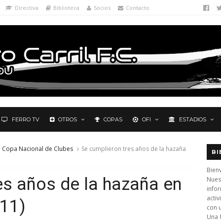
Directiva
Biblioteca
Socios
Contacto
FERRO TV
OTROS
COPAS
OFI
ESTADIOS
a Copa Nacional de Clubes
Se cumplieron tres años de la hazaña
BI
Bienv
es años de la hazaña en
Nues
info
activ
011)
con 
Una 