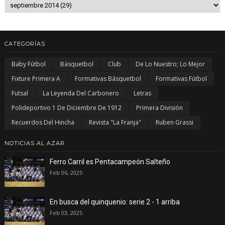
CATEGORÍAS
Baby Fútbol
Básquetbol
Club
De Lo Nuestro; Lo Mejor
Fixture Primera A
Formativas Básquetbol
Formativas Fútbol
Futsal
La Leyenda Del Carbonero
Letras
Polideportivo 1 De Diciembre De 1912
Primera División
Recuerdos Del Hincha
Revista "La Franja"
Ruben Grassi
NOTICIAS AL AZAR
Ferro Carril es Pentacampeón Salteño
Feb 06, 2025
En busca del quinquenio: serie 2 - 1 arriba
Feb 03, 2025