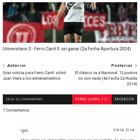
Universitario 3 - Ferro Carril 0: sin ganar (2a Fecha Apertura 2024)
Anterior
Posterior
Gran noticia para Ferro Carril: volvió
El clásico va a Nacional: 13 puntos
Juan Viera a los entrenamientos
no son nada (4a Fecha 2a Rueda
2014)
DEJE SU COMENTARIO
FERRO CARRIL F.C.
FACEBOOK
7 Comentarios:
rjm
7/9/14, 21:14
Mas claro es imposible eso paso en el partido de hoy no