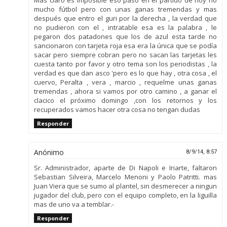
mucho fútbol pero con unas ganas tremendas y mas
después que entro el guri por la derecha , la verdad que
no pudieron con el , intratable esa es la palabra , le
pegaron dos patadones que los de azul esta tarde no
sancionaron con tarjeta roja esa era la única que se podía
sacar pero siempre cobran pero no sacan las tarjetas les
cuesta tanto por favor y otro tema son los periodistas , la
verdad es que dan asco 'pero es lo que hay , otra cosa , el
cuervo, Peralta , vera , marcio , requelme unas ganas
tremendas , ahora si vamos por otro camino , a ganar el
clacico el próximo domingo ,con los retornos y los
recuperados vamos hacer otra cosa no tengan dudas
Responder
Anónimo
8/9/14, 8:57
Sr. Administrador, aparte de Di Napoli e Iriarte, faltaron
Sebastian Silveira, Marcelo Menoni y Paolo Patritti. mas
Juan Viera que se sumo al plantel, sin desmerecer a ningun
jugador del club, pero con el equipo completo, en la liguilla
mas de uno va a temblar.-
Responder