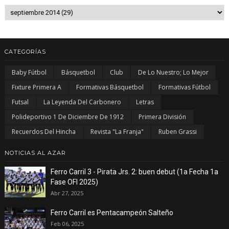
CATEGORÍAS
Baby Fútbol
Básquetbol
Club
De Lo Nuestro; Lo Mejor
Fixture Primera A
Formativas Básquetbol
Formativas Fútbol
Futsal
La Leyenda Del Carbonero
Letras
Polideportivo 1 De Diciembre De 1912
Primera División
Recuerdos Del Hincha
Revista "La Franja"
Ruben Grassi
NOTICIAS AL AZAR
Ferro Carril 3 - Pirata Jrs. 2: buen debut (1a Fecha 1a
Fase OFI 2025)
Abr 27, 2025
Ferro Carril es Pentacampeón Salteño
Feb 06, 2025