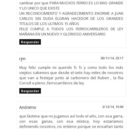
cambiar por que PARA MUCHOS FERRO ES LO MAS GRANDE
Y LO UNICO QUE EXISTE
UN RECONOCIMIENTO Y AGRADECIMIENTO ENORME A JUAN
CARLOS SIN DUDA ELGRAN HACEDOR DE LOS GRANDES
TITULOS DE LOS ULTIMOS 15 AÑOS
FELIZ CUMPLE A TODOS LOS FERROCARRILEROS DE LEY
MAÑANA EN UN NUEVO Y GLORIOSO ANIVERSARIO
Responder
rjm
30/11/14, 23:17
Muy feliz cumple mi querido fc fc y como todo los más
viejitos sabemos que desde el cielo hay miles de nosotros
que van a festejar junto al carbonero del Ruben , la flia
Corcoll a pleno ,ferrocarrileros de ley
Responder
Anónimo
2/12/14, 10:40
que làstima que no jugamos así todo el año, con esa garra,
con esas ganas, con esa mìstica, hoy estaríamos
definiendo nosotros, no entieno porque se ensañan tanto