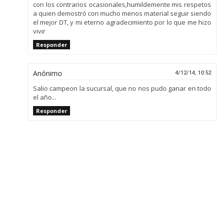
con los contrarios ocasionales,humildemente mis respetos
a quien demostró con mucho menos material seguir siendo
el mejor DT, y mi eterno agradecimiento por lo que me hizo
vivir
Responder
Anónimo
4/12/14, 10:52
Salio campeon la sucursal, que no nos pudo ganar en todo
el año...
Responder