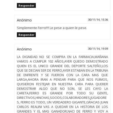
Responder
Anónimo
30/11/14, 15:36
Simplemente Ferro!!!! Le pese a quien le pese.
Responder
Anónimo
30/11/14, 19:09
LA DIGNIDAD NO SE COMPRA EN LA FARMACIA,MAÑANA
VAMOS A CUMPLIR 102 AÑOS,AYER QUEDO DEMOSTRADO
QUIEN ES EL UNICO GRANDE DEL DEPORTE SALTEÑO,LOS
QUE SE DECIAN SER DE FERRO,AYER ESTABAN EN LA TRIBUNA
DE ENFRENTE Y SE FUERON CON LA CARA MAS QUE
LARGA,AHORA IRAN A PENSAR PARA QUE NOS FUIMOS,
QUISIERON FESTEJAR EN NUESTRA CARA PARA QUERER
DEMOSTRAR ALGO QUE NO SON, SE LES CAYO LA
CARETA,FERRO ES GRANDE POR TODO SU GENTE,
DIRECTIVOS,HINCHAS,SOCIOS,COLABORADORES,JUGADORE
S, FERRO ES TODO, UN VERDADERO GIGANTE,GRACIAS JUAN
CARLOS REALINI VAS A QUEDAR EN LA HISTORIA DE LOS
GRANDES Y EL MAS GANADOR,NACI DE FERRO Y VOY A