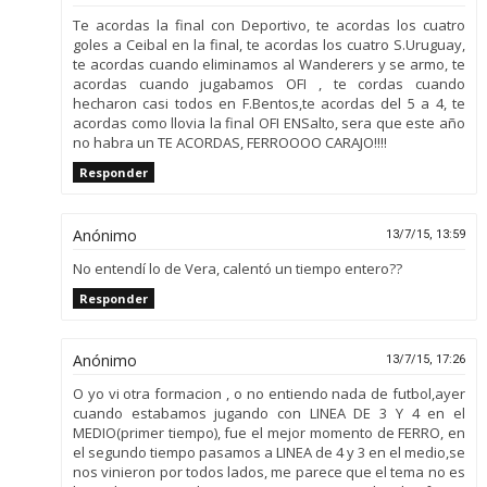
Te acordas la final con Deportivo, te acordas los cuatro
goles a Ceibal en la final, te acordas los cuatro S.Uruguay,
te acordas cuando eliminamos al Wanderers y se armo, te
acordas cuando jugabamos OFI , te cordas cuando
hecharon casi todos en F.Bentos,te acordas del 5 a 4, te
acordas como llovia la final OFI ENSalto, sera que este año
no habra un TE ACORDAS, FERROOOO CARAJO!!!!
Responder
Anónimo
13/7/15, 13:59
No entendí lo de Vera, calentó un tiempo entero??
Responder
Anónimo
13/7/15, 17:26
O yo vi otra formacion , o no entiendo nada de futbol,ayer
cuando estabamos jugando con LINEA DE 3 Y 4 en el
MEDIO(primer tiempo), fue el mejor momento de FERRO, en
el segundo tiempo pasamos a LINEA de 4 y 3 en el medio,se
nos vinieron por todos lados, me parece que el tema no es