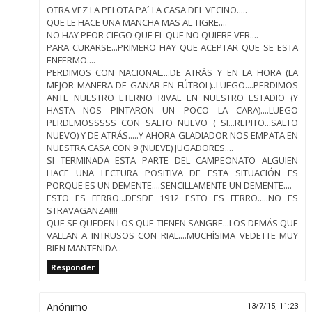
OTRA VEZ LA PELOTA PA´ LA CASA DEL VECINO.....
QUE LE HACE UNA MANCHA MAS AL TIGRE....
NO HAY PEOR CIEGO QUE EL QUE NO QUIERE VER....
PARA CURARSE...PRIMERO HAY QUE ACEPTAR QUE SE ESTA
ENFERMO....
PERDIMOS CON NACIONAL....DE ATRÁS Y EN LA HORA (LA
MEJOR MANERA DE GANAR EN FÚTBOL)..LUEGO....PERDIMOS
ANTE NUESTRO ETERNO RIVAL EN NUESTRO ESTADIO (Y
HASTA NOS PINTARON UN POCO LA CARA)....LUEGO
PERDEMOSSSSS CON SALTO NUEVO ( SI...REPITO...SALTO
NUEVO) Y DE ATRÁS.....Y AHORA GLADIADOR NOS EMPATA EN
NUESTRA CASA CON 9 (NUEVE) JUGADORES....
SI TERMINADA ESTA PARTE DEL CAMPEONATO ALGUIEN
HACE UNA LECTURA POSITIVA DE ESTA SITUACIÓN ES
PORQUE ES UN DEMENTE....SENCILLAMENTE UN DEMENTE....
ESTO ES FERRO...DESDE 1912 ESTO ES FERRO.....NO ES
STRAVAGANZA!!!!
QUE SE QUEDEN LOS QUE TIENEN SANGRE...LOS DEMÁS QUE
VALLAN A INTRUSOS CON RIAL....MUCHÍSIMA VEDETTE MUY
BIEN MANTENIDA..
Responder
Anónimo
13/7/15, 11:23