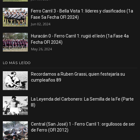
Ferro Carril 3 - Bella Vista 1: líderes y clasificados (1a
Fase 5a Fecha OFI 2024)
Jun 02, 2024
Huracán 0 - Ferro Carril 1: rugió el león (1a Fase 4a
Fecha OFI 2024)
May 26, 2024
LO MÁS LEÍDO
Recordamos a Ruben Grassi, quien festejaría su
cumpleaños 89
La Leyenda del Carbonero: La Semilla de la Fe (Parte
III)
Central (San José) 1 - Ferro Carril 1: orgullosos de ser
de Ferro (OFI 2012)