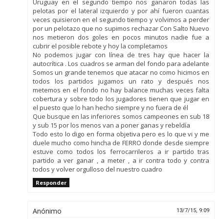
Uruguay en el segundo tiempo nos ganaron todas las
pelotas por el lateral izquierdo y por ahí fueron cuantas
veces quisieron en el segundo tiempo y volvimos a perder
por un pelotazo que no supimos rechazar Con Salto Nuevo
nos metieron dos goles en pocos minutos nadie fue a
cubrir el posible rebote y hoy la completamos
No podemos jugar con línea de tres hay que hacer la
autocrítica . Los cuadros se arman del fondo para adelante
Somos un grande tenemos que atacar no como hicimos en
todos los partidos jugamos un rato y después nos
metemos en el fondo no hay balance muchas veces falta
cobertura y sobre todo los jugadores tienen que jugar en
el puesto que lo han hecho siempre y no fuera de él
Que busque en las inferiores somos campeones en sub 18
y sub 15 por los menos van a poner ganas y rebeldía
Todo esto lo digo en forma objetiva pero es lo que vi y me
duele mucho como hincha de FERRO donde desde siempre
estuve como todos los ferrocarrileros a ir partido tras
partido a ver ganar , a meter , a ir contra todo y contra
todos y volver orgulloso del nuestro cuadro
Responder
Anónimo
13/7/15, 9:09