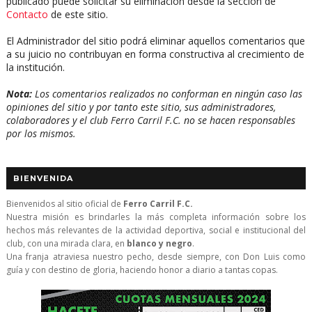
publicado puede solicitar su eliminación desde la sección de
Contacto
de este sitio.
El Administrador del sitio podrá eliminar aquellos comentarios que
a su juicio no contribuyan en forma constructiva al crecimiento de
la institución.
Nota:
Los comentarios realizados no conforman en ningún caso las
opiniones del sitio y por tanto este sitio, sus administradores,
colaboradores y el club Ferro Carril F.C. no se hacen responsables
por los mismos.
BIENVENIDA
Bienvenidos al sitio oficial de
Ferro Carril F.C.
Nuestra misión es brindarles la más completa información sobre los
hechos más relevantes de la actividad deportiva, social e institucional del
club, con una mirada clara, en
blanco y negro
.
Una franja atraviesa nuestro pecho, desde siempre, con Don Luis como
guía y con destino de gloria, haciendo honor a diario a tantas copas.