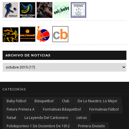
ARCHIVO DE NOTICIAS
CATEGORÍAS
Baby Fútbol
Básquetbol
Club
De Lo Nuestro; Lo Mejor
Fixture Primera A
Formativas Básquetbol
Formativas Fútbol
Futsal
La Leyenda Del Carbonero
Letras
Polideportivo 1 De Diciembre De 1912
Primera División