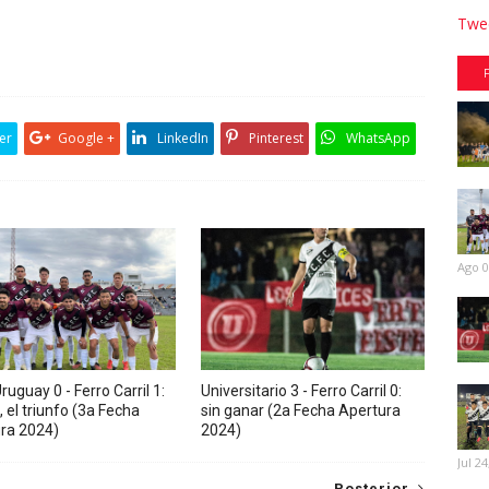
Twee
er
Google +
LinkedIn
Pinterest
WhatsApp
Ago 0
ruguay 0 - Ferro Carril 1:
Universitario 3 - Ferro Carril 0:
, el triunfo (3a Fecha
sin ganar (2a Fecha Apertura
ra 2024)
2024)
Jul 24
Posterior