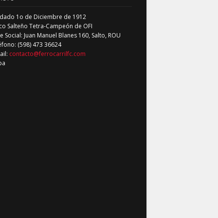
dado 1o de Diciembre de 1912
co Salteño Tetra-Campeón de OFI
 Social: Juan Manuel Blanes 160, Salto, ROU
éfono: (598) 473 36624
ail:
contacto@ferrocarrilfc.com
pa