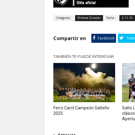
Categorías :
Primera División
Fecha :
3.11.15
Compartir en
Facebook
Twitt
TAMBIÉN TE PUEDE INTERESAR
Ferro Carril Campeón Salteño
Salto U
2025
clásico
Apertu
Anterior