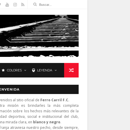
COLORES
LEYENDA
ENVENIDA
enidos al sitio oficial de
Ferro Carril F.C.
tra misión es brindarles la más completa
rmación sobre los hechos más relevantes de la
idad deportiva, social e institucional del club,
una mirada clara, en
blanco y negro
.
franja atraviesa nuestro pecho, desde siempre,