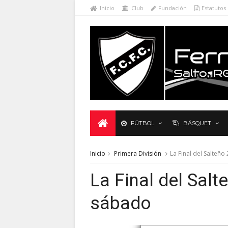
Inicio
Club
Fundación
Estatutos
FÚTBOL
BÁSQUET
Inicio
Primera División
La Final del Salteño
La Final del Salt
sábado