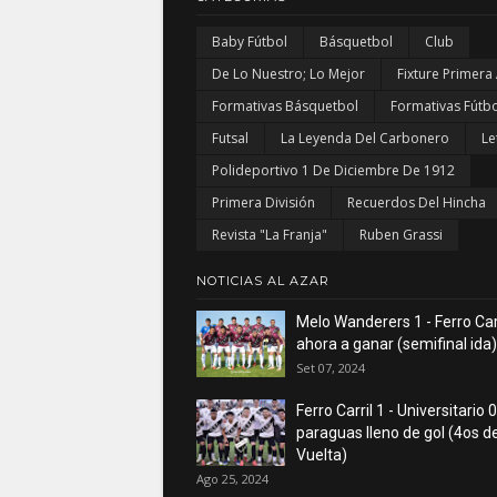
Baby Fútbol
Básquetbol
Club
De Lo Nuestro; Lo Mejor
Fixture Primera
Formativas Básquetbol
Formativas Fútbo
Futsal
La Leyenda Del Carbonero
Le
Polideportivo 1 De Diciembre De 1912
Primera División
Recuerdos Del Hincha
Revista "La Franja"
Ruben Grassi
NOTICIAS AL AZAR
Melo Wanderers 1 - Ferro Carr
ahora a ganar (semifinal ida)
Set 07, 2024
Ferro Carril 1 - Universitario 0
paraguas lleno de gol (4os de
Vuelta)
Ago 25, 2024