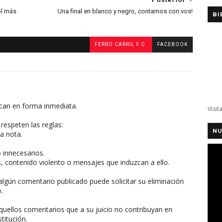
ol más
Una final en blanco y negro, contamos con vos!
BI
FERRO CARRIL F.C.
FACEBOOK
can en forma inmediata.
Visit
respeten las reglas:
NU
a nota.
o innecesarios.
, contenido violento o mensajes que induzcan a ello.
algún comentario publicado puede solicitar su eliminación
.
aquellos comentarios que a su juicio no contribuyan en
titución.