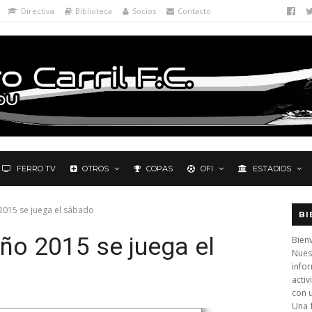
Directiva
Biblioteca
Socios
Contacto
FERRO TV
OTROS
COPAS
OFI
ESTADIOS
 2015 se juega el sábado
BI
eño 2015 se juega el
Bienv
Nues
info
activ
con 
Una 