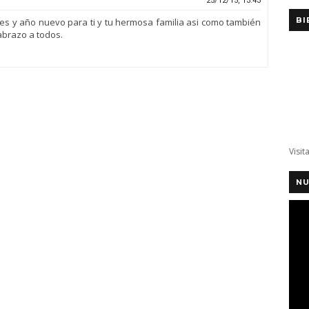
25/12/15, 13:43
BI
des y año nuevo para ti y tu hermosa familia asi como también
abrazo a todos.
Visit
NU