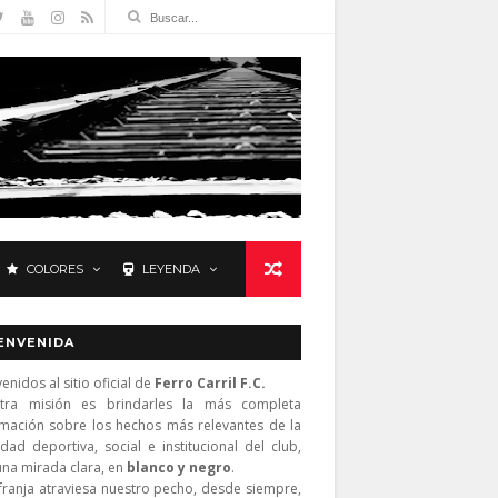
COLORES
LEYENDA
ENVENIDA
enidos al sitio oficial de
Ferro Carril F.C.
tra misión es brindarles la más completa
rmación sobre los hechos más relevantes de la
idad deportiva, social e institucional del club,
una mirada clara, en
blanco y negro
.
franja atraviesa nuestro pecho, desde siempre,