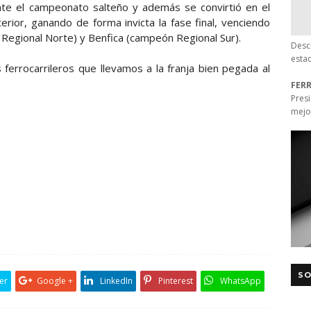
ente el campeonato salteño y además se convirtió en el
rior, ganando de forma invicta la fase final, venciendo
 Regional Norte) y Benfica (campeón Regional Sur).
Desc
esta
 ferrocarrileros que llevamos a la franja bien pegada al
FER
Pres
mejo
SO
er
Google +
LinkedIn
Pinterest
WhatsApp