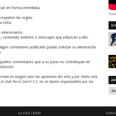
can en forma inmediata.
Visit
respeten las reglas:
a nota.
SI
o innecesarios.
, contenido violento o mensajes que induzcan a ello.
algún comentario publicado puede solicitar su eliminación
.
aquellos comentarios que a su juicio no contribuyan en
titución.
man en ningún caso las opiniones del sitio y por tanto este
AR
 el club Ferro Carril F.C. no se hacen responsables por los
LO MÁS LEÍDO
CONT