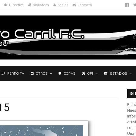
Directiva
Biblioteca
Socios
Contacto
FERRO TV
OTROS
COPAS
OFI
ESTADIOS
BI
15
Bienv
Nues
info
activ
con 
Una 