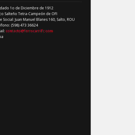
dado 1o de Diciembre de 1912
co Salteño Tetra-Campeón de OFI
 Social: Juan Manuel Blanes 160, Salto, ROU
éfono: (598) 473 36624
ail:
contacto@ferrocarrilfc.com
pa