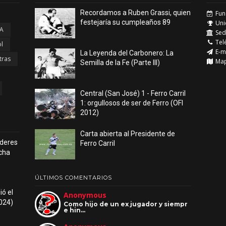
Recordamos a Ruben Grassi, quien
Fun
festejaría su cumpleaños 89
Uni
 A
Sede
Tel
l
E-m
La Leyenda del Carbonero: La
tras
Ma
Semilla de la Fe (Parte III)
Central (San José) 1 - Ferro Carril
1: orgullosos de ser de Ferro (OFI
2012)
Carta abierta al Presidente de
líderes
Ferro Carril
echa
ÚLTIMOS COMENTARIOS
ió el
Anonymous
2024)
Como hijo de un ex jugador y siempr
e hin…