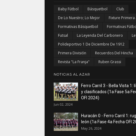
Baby Fútbol
Básquetbol
Club
De Lo Nuestro; Lo Mejor
Fixture Primera
Formativas Básquetbol
Formativas Fútbo
Futsal
La Leyenda Del Carbonero
Le
Polideportivo 1 De Diciembre De 1912
Primera División
Recuerdos Del Hincha
Revista "La Franja"
Ruben Grassi
NOTICIAS AL AZAR
Ferro Carril 3 - Bella Vista 1: 
y clasificados (1a Fase 5a F
OFI 2024)
Jun 02, 2024
Huracán 0 - Ferro Carril 1: rug
león (1a Fase 4a Fecha OFI 
May 26, 2024