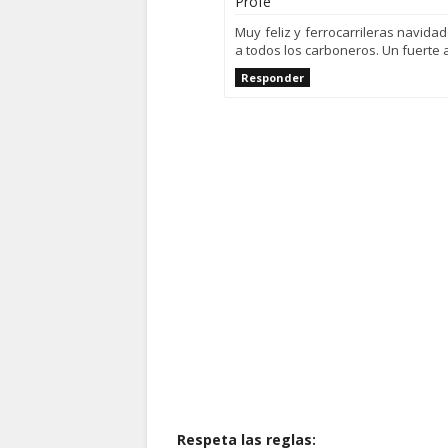
Profe
Muy feliz y ferrocarrileras navida
a todos los carboneros. Un fuerte 
Responder
Respeta las reglas: