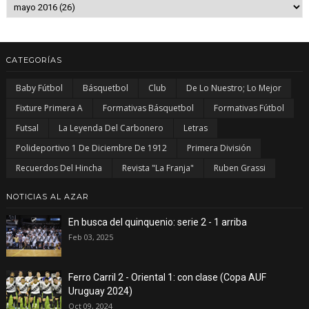
CATEGORÍAS
Baby Fútbol
Básquetbol
Club
De Lo Nuestro; Lo Mejor
Fixture Primera A
Formativas Básquetbol
Formativas Fútbol
Futsal
La Leyenda Del Carbonero
Letras
Polideportivo 1 De Diciembre De 1912
Primera División
Recuerdos Del Hincha
Revista "La Franja"
Ruben Grassi
NOTICIAS AL AZAR
En busca del quinquenio: serie 2 - 1 arriba
Feb 03, 2025
Ferro Carril 2 - Oriental 1: con clase (Copa AUF
Uruguay 2024)
Oct 09, 2024