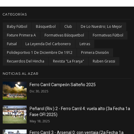
CATEGORÍAS
Baby Fútbol
Básquetbol
Club
De Lo Nuestro; Lo Mejor
Fixture Primera A
Formativas Básquetbol
Formativas Fútbol
Futsal
La Leyenda Del Carbonero
Letras
Polideportivo 1 De Diciembre De 1912
Primera División
Recuerdos Del Hincha
Revista "La Franja"
Ruben Grassi
NOTICIAS AL AZAR
Ferro Carril Campeón Salteño 2025
Dic 30, 2025
Peñarol (Riv.) 2 - Ferro Carril 4: vuela alto (3a Fecha 1a
Fase OFI 2025)
May 18, 2025
Ferro Carril 3 - Arsenal 0: con ventaja (2a Fecha 1a