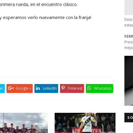
primera rueda, en el encuentro clásico.
 esperamos verlo nuevamente con la franja!
Desc
esta
FER
Pres
mejo
er
Google +
LinkedIn
Pinterest
WhatsApp
SO