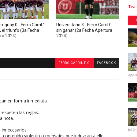
Twee
ruguay 0 - Ferro Carril 1:
Universitario 3 - Ferro Carril 0:
, el triunfo (3a Fecha
sin ganar (2a Fecha Apertura
ra 2024)
2024)
FERRO CARRIL F.C.
FACEBOOK
Ago 0
can en forma inmediata.
respeten las reglas:
a nota.
o innecesarios.
Jul 24
, contenido violento o mensajes que induzcan a ello.