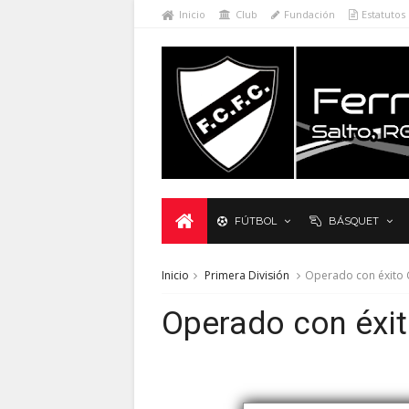
Inicio
Club
Fundación
Estatutos
FÚTBOL
BÁSQUET
Inicio
Primera División
Operado con éxito C
Operado con éxit
Nota del sitio oficial de Ferro Carril F.C., Salto, ROU. Pronta recuper