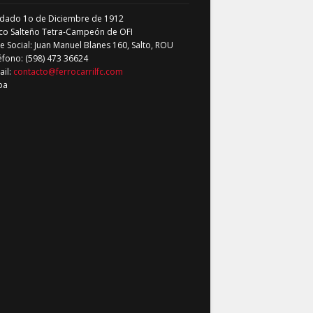
dado 1o de Diciembre de 1912
co Salteño Tetra-Campeón de OFI
 Social: Juan Manuel Blanes 160, Salto, ROU
éfono: (598) 473 36624
ail:
contacto@ferrocarrilfc.com
pa