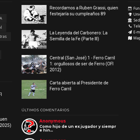
Recordamos a Ruben Grassi, quien
Fun
festejaría su cumpleaños 89
Uni
 A
Sede
Tel
l
E-m
La Leyenda del Carbonero: La
tras
Ma
Semilla de la Fe (Parte III)
Central (San José) 1 - Ferro Carril
1: orgullosos de ser de Ferro (OFI
2012)
Carta abierta al Presidente de
Ferro Carril
I
ÚLTIMOS COMENTARIOS
 buen
Anonymous
 2025)
Como hijo de un ex jugador y siempr
e hin…