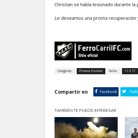
Christian se había lesionado durante la 
Le deseamos una pronta recuperación y
Categorías :
Primera División
Fecha :
11.9.17
Compartir en
Facebook
Twitt
TAMBIÉN TE PUEDE INTERESAR