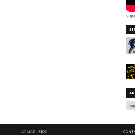
Visit
SI
AR
LO MÁS LEÍDO
CONT