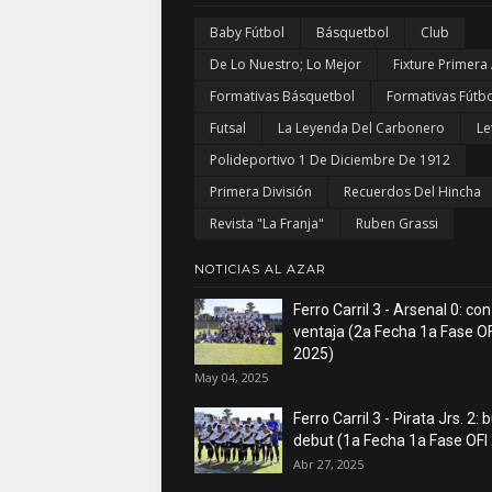
Baby Fútbol
Básquetbol
Club
De Lo Nuestro; Lo Mejor
Fixture Primera
Formativas Básquetbol
Formativas Fútbo
Futsal
La Leyenda Del Carbonero
Le
Polideportivo 1 De Diciembre De 1912
Primera División
Recuerdos Del Hincha
Revista "La Franja"
Ruben Grassi
NOTICIAS AL AZAR
Ferro Carril 3 - Arsenal 0: con
ventaja (2a Fecha 1a Fase OF
2025)
May 04, 2025
Ferro Carril 3 - Pirata Jrs. 2:
debut (1a Fecha 1a Fase OFI
Abr 27, 2025