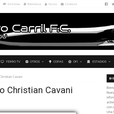
Directiva
Biblioteca
Socios
Contacto
FERRO TV
OTROS
COPAS
OFI
ESTADIOS
hristian Cavani
BI
o Christian Cavani
Bienv
Nues
info
activ
ación!
con 
Una 