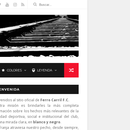
COLORES
LEYENDA
ENVENIDA
enidos al sitio oficial de
Ferro Carril F.C.
tra misión es brindarles la más completa
rmación sobre los hechos más relevantes de la
idad deportiva, social e institucional del club,
una mirada clara, en
blanco y negro
.
franja atraviesa nuestro pecho, desde siempre,