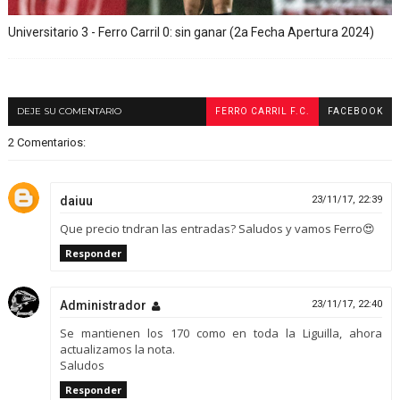
Universitario 3 - Ferro Carril 0: sin ganar (2a Fecha Apertura 2024)
DEJE SU COMENTARIO
FERRO CARRIL F.C.
FACEBOOK
2 Comentarios:
daiuu
23/11/17, 22:39
Que precio tndran las entradas? Saludos y vamos Ferro😍
Responder
Administrador
23/11/17, 22:40
Se mantienen los 170 como en toda la Liguilla, ahora
actualizamos la nota.
Saludos
Responder