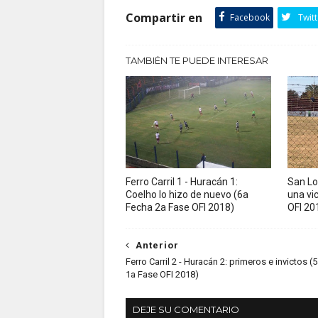
Compartir en
Facebook
Twitt
TAMBIÉN TE PUEDE INTERESAR
Ferro Carril 1 - Huracán 1:
San Lor
Coelho lo hizo de nuevo (6a
una vi
Fecha 2a Fase OFI 2018)
OFI 20
Anterior
Ferro Carril 2 - Huracán 2: primeros e invictos (
1a Fase OFI 2018)
DEJE SU COMENTARIO