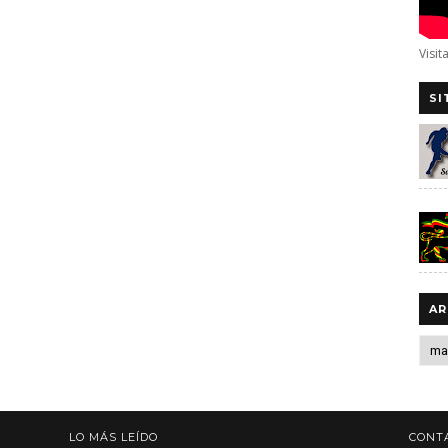
Visit
SI
AR
LO MÁS LEÍDO
CONT