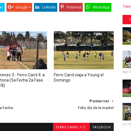
Twee
er
Google +
LinkedIn
Pinterest
WhatsApp
Ago 0
enzo 3 - Ferro Carril 4: a
Ferro Carril viaja a Young el
ctoria (5a Fecha 2a Fase
Domingo
18)
Posterior
5a Fecha
Feliz día de la madre!
Jul 24
FERRO CARRIL F.C.
FACEBOOK