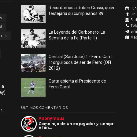
Recordamos a Ruben Grassi, quien
Fun
festejaría su cumpleaños 89
Uni
 A
Sede
Tel
l
E-m
La Leyenda del Carbonero: La
tras
Ma
Semilla de la Fe (Parte III)
Central (San José) 1 - Ferro Carril
1: orgullosos de ser de Ferro (OFI
2012)
Carta abierta al Presidente de
 la
Ferro Carril
ay)
ÚLTIMOS COMENTARIOS
 1:
Anonymous
Como hijo de un ex jugador y siempr
e hin…