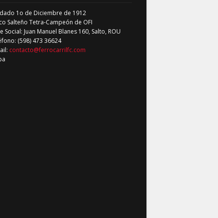
dado 1o de Diciembre de 1912
co Salteño Tetra-Campeón de OFI
 Social: Juan Manuel Blanes 160, Salto, ROU
éfono: (598) 473 36624
ail:
contacto@ferrocarrilfc.com
pa