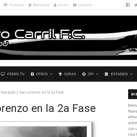
Directiva
Biblioteca
Socios
Contacto
FERRO TV
OTROS
COPAS
OFI
ESTADIOS
Huracán y San Lorenzo en la 2a Fase
BI
renzo en la 2a Fase
Bienv
Nues
info
activ
con 
Una 