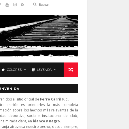
COLORES
LEYENDA
ENVENIDA
enidos al sitio oficial de
Ferro Carril F.C.
tra misión es brindarles la más completa
rmación sobre los hechos más relevantes de la
idad deportiva, social e institucional del club,
una mirada clara, en
blanco y negro
.
franja atraviesa nuestro pecho, desde siempre,