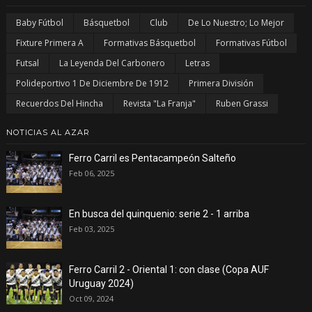
Baby Fútbol
Básquetbol
Club
De Lo Nuestro; Lo Mejor
Fixture Primera A
Formativas Básquetbol
Formativas Fútbol
Futsal
La Leyenda Del Carbonero
Letras
Polideportivo 1 De Diciembre De 1912
Primera División
Recuerdos Del Hincha
Revista "La Franja"
Ruben Grassi
NOTICIAS AL AZAR
Ferro Carril es Pentacampeón Salteño
Feb 06, 2025
En busca del quinquenio: serie 2 - 1 arriba
Feb 03, 2025
Ferro Carril 2 - Oriental 1: con clase (Copa AUF
Uruguay 2024)
Oct 09, 2024