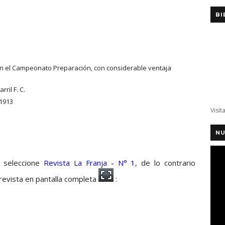
BI
 en el Campeonato Preparación, con considerable ventaja
ril F. C.
1913
Visit
NU
, seleccione
Revista La Franja - N° 1
, de lo contrario
 revista en pantalla completa
: