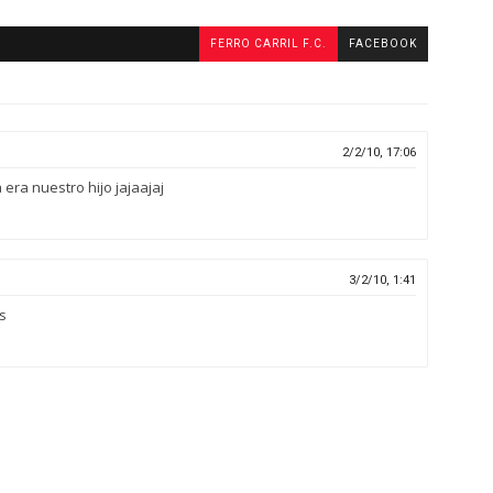
FERRO CARRIL F.C.
FACEBOOK
2/2/10, 17:06
era nuestro hijo jajaajaj
3/2/10, 1:41
s