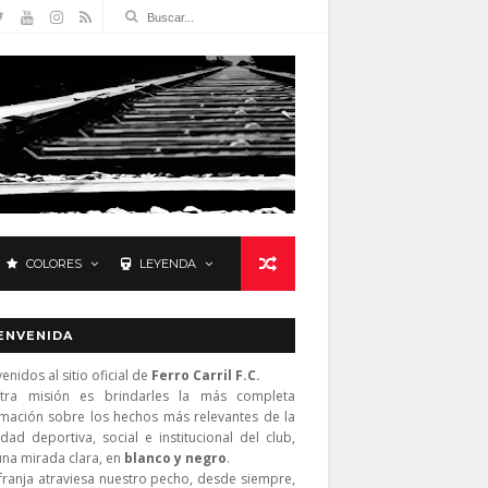
COLORES
LEYENDA
ENVENIDA
enidos al sitio oficial de
Ferro Carril F.C.
tra misión es brindarles la más completa
rmación sobre los hechos más relevantes de la
idad deportiva, social e institucional del club,
una mirada clara, en
blanco y negro
.
franja atraviesa nuestro pecho, desde siempre,