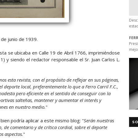
Desc
esta
FER
 de junio de 1939.
Pres
mejo
ista se ubicaba en Calle 19 de Abril 1766, imprimiéndose
) y siendo el redactor responsable el Sr. Juan Carlos L.
os esta revista, con el propósito de reflejar en sus páginas,
l deporte local, preferentemente lo que a Ferro Carril F.C.,
modesta pero eficiente en el sentido de conseguir con la
portivas salteñas, mantener y aumentar el interés y
ones en nuestro medio.
"
ien podría aplicar a este mismo blog: "
Serán nuestras
SO
de comentario y de crítica cordial, sobre el deporte
os aspectos.
"