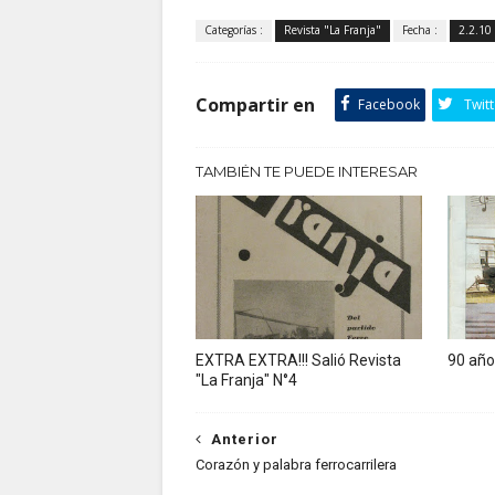
Categorías :
Revista "La Franja"
Fecha :
2.2.10
Compartir en
Facebook
Twitt
TAMBIÉN TE PUEDE INTERESAR
EXTRA EXTRA!!! Salió Revista
90 año
"La Franja" N°4
Anterior
Corazón y palabra ferrocarrilera