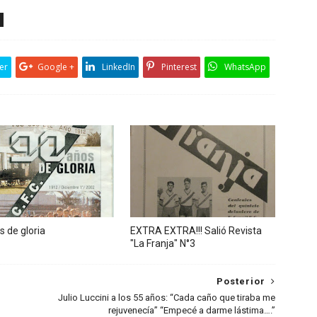
er
Google +
LinkedIn
Pinterest
WhatsApp
s de gloria
EXTRA EXTRA!!! Salió Revista
"La Franja" N°3
Posterior
Julio Luccini a los 55 años: “Cada caño que tiraba me
rejuvenecía” “Empecé a darme lástima….”