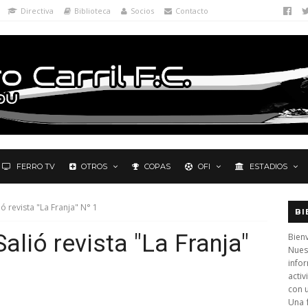
Directiva
Biblioteca
Socios
Contacto
FERRO TV
OTROS
COPAS
OFI
ESTADIOS
ió revista "La Franja" N° 1
BI
lió revista "La Franja"
Bienv
Nues
info
activ
con 
Una 