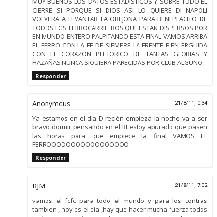
MUY BUENOS LOS DATOS ESTADISTICOS Y SOBRE TODO EL
CIERRE SI PORQUE SI DIOS ASI LO QUIERE DI NAPOLI
VOLVERA A LEVANTAR LA OREJONA PARA BENEPLACITO DE
TODOS LOS FERROCARRILEROS QUE ESTAN DISPERSOS POR
EN MUNDO ENTERO PALPITANDO ESTA FINAL VAMOS ARRIBA
EL FERRO CON LA FE DE SIEMPRE LA FRENTE BIEN ERGUIDA
CON EL CORAZON PLETORICO DE TANTAS GLORIAS Y
HAZAÑAS NUNCA SIQUIERA PARECIDAS POR CLUB ALGUNO
Responder
Anonymous
21/8/11, 0:34
Ya estamos en el día D recién empieza la noche va a ser
bravo dormir pensando en el BI estoy apurado que pasen
las horas para que empiece la final VAMOS EL
FERROOOOOOOOOOOOOOOOO
Responder
RJM
21/8/11, 7:02
vamos el fcfc para todo el mundo y para los contras
tambien , hoy es el dia ,hay que hacer mucha fuerza todos