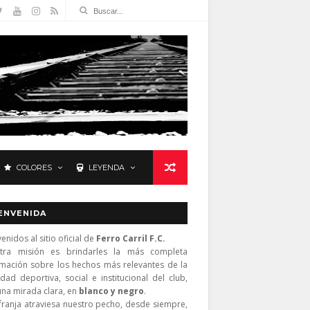
COLORES
LEYENDA
ENVENIDA
enidos al sitio oficial de
Ferro Carril F.C.
tra misión es brindarles la más completa
rmación sobre los hechos más relevantes de la
idad deportiva, social e institucional del club,
una mirada clara, en
blanco y negro
.
franja atraviesa nuestro pecho, desde siempre,