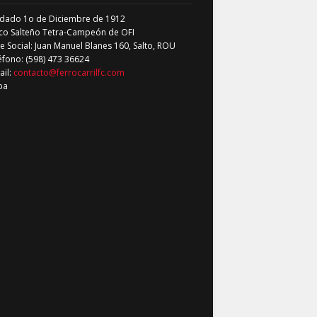
dado 1o de Diciembre de 1912
co Salteño Tetra-Campeón de OFI
 Social: Juan Manuel Blanes 160, Salto, ROU
éfono: (598) 473 36624
ail:
contacto@ferrocarrilfc.com
pa