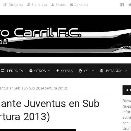
Directiva
Biblioteca
Socios
Contacto
FERRO TV
OTROS
COPAS
OFI
ESTADIOS
entus en Sub 18 y Sub 20 (Apertura 2013)
BI
 ante Juventus en Sub
Bienv
Nues
info
rtura 2013)
activ
con 
Una 