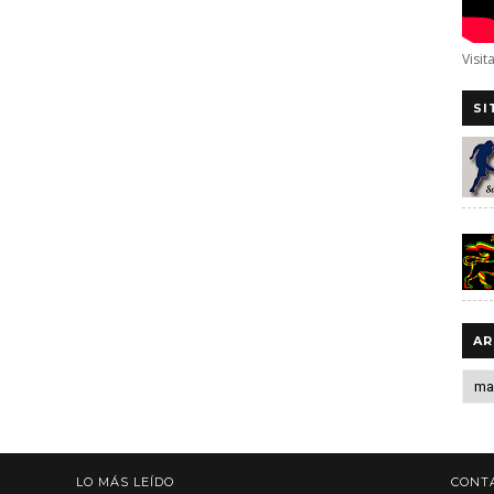
Visit
SI
AR
LO MÁS LEÍDO
CONT