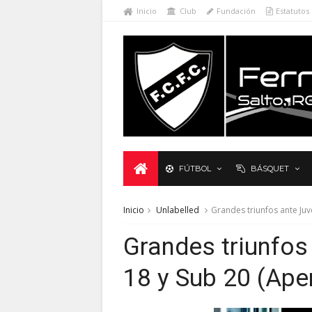
Inicio
Club
Fundación
Estatutos
FÚTBOL
BÁSQUET
Inicio
Unlabelled
Grandes triunfos ante Juv
Grandes triunfos
18 y Sub 20 (Ape