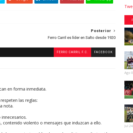
Twee
Posterior
Ferro Carril es líder en Salto desde 1920
FERRO CARRIL F.C.
FACEBOOK
Ago 0
can en forma inmediata.
respeten las reglas:
a nota.
o innecesarios.
, contenido violento o mensajes que induzcan a ello.
Jul 24