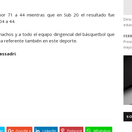
por 71 a 44 mientras que en Sub 20 el resultado fue
Desc
04 a 44.
esta
hachos y a todo el equipo dirigencial del básquetbol que
FER
a referente también en este deporte.
Pres
mejo
essadri
.
SO
er
Google +
LinkedIn
Pinterest
WhatsApp