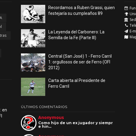
Recordamos a Ruben Grassi, quien
Fun
festejaría su cumpleaños 89
Uni
 A
Sede
Tel
l
E-m
La Leyenda del Carbonero: La
tras
Ma
Semilla de la Fe (Parte III)
Central (San José) 1 - Ferro Carril
1: orgullosos de ser de Ferro (OFI
2012)
Carta abierta al Presidente de
Ferro Carril
ÚLTIMOS COMENTARIOS
: en
FI
Anonymous
Como hijo de un ex jugador y siempr
e hin…