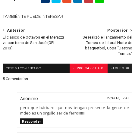
TAMBIÉN TE PUEDE INTERESAR
Anterior
Posterior
El clásico de Octavos en el Merazzi
Se realizó el lanzamiento del
va con terna de San José (OFI
Torneo del Litoral Norte de
2013)
básquetbol, Copa “Destino
Termas”
DEJE SU COMENTARIO
FERRO CARRIL F.C.
FACEBOOK
5 Comentarios:
Anónimo
27/6/13, 17:41
pero que bárbaro que nos tengan presente la gente de
mdeo.es un orgullo ser de ferro!!!!!!!
Responder