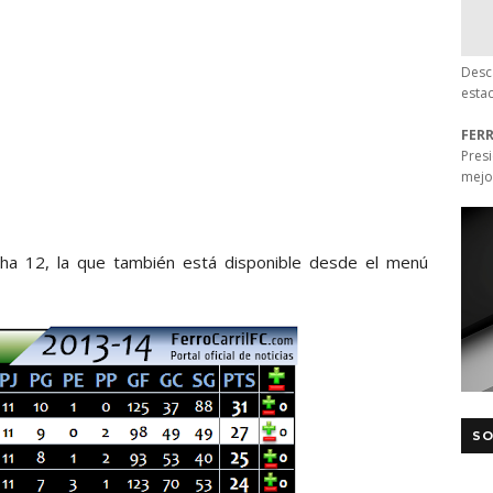
Desc
esta
FER
Pres
mejo
cha 12, la que también está disponible desde el menú
SO