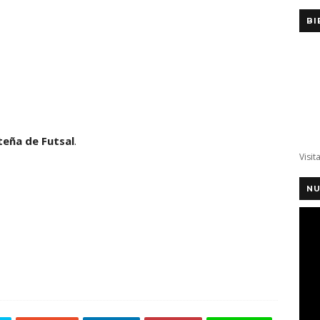
BI
teña de Futsal
.
Visit
NU