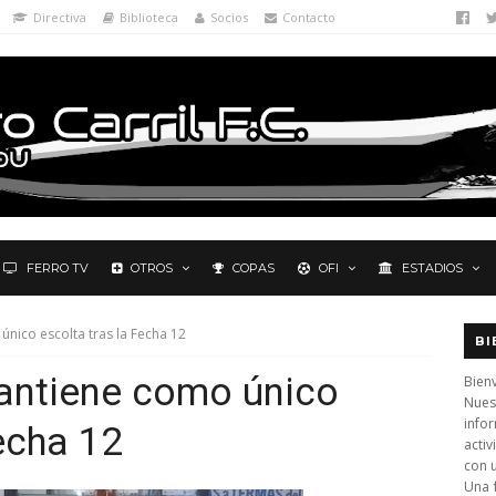
Directiva
Biblioteca
Socios
Contacto
FERRO TV
OTROS
COPAS
OFI
ESTADIOS
único escolta tras la Fecha 12
BI
mantiene como único
Bienv
Nues
info
echa 12
activ
con 
Una 