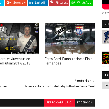
er
Google +
LinkedIn
Pinterest
WhatsApp
Visit
SI
arril vs Juventus en
Ferro Carril Futsal recibe a Elbio
 del Futsal 2017/2018
Fernández
AR
Posterior
Torneo
Nueva subcomisión de baby fútbol en Ferro Carril
FERRO CARRIL F.C.
FACEBOOK