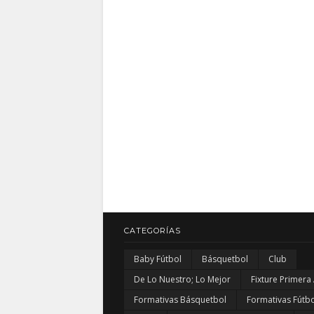
CATEGORÍAS
Baby Fútbol
Básquetbol
Club
De Lo Nuestro; Lo Mejor
Fixture Primera
Formativas Básquetbol
Formativas Fútbo