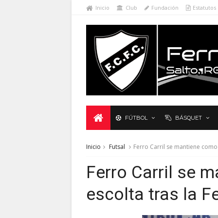
Inicio
Club
Fundación
Estatutos
FÚTBOL
BÁSQUET
Inicio
Futsal
Ferro Carril se mantiene como 
Ferro Carril se 
escolta tras la F