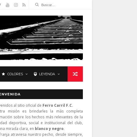
COLORES
LEYENDA
ENVENIDA
enidos al sitio oficial de
Ferro Carril F.C.
tra misión es brindarles la más completa
rmación sobre los hechos más relevantes de la
idad deportiva, social e institucional del club,
una mirada clara, en
blanco y negro
.
franja atraviesa nuestro pecho, desde siempre,