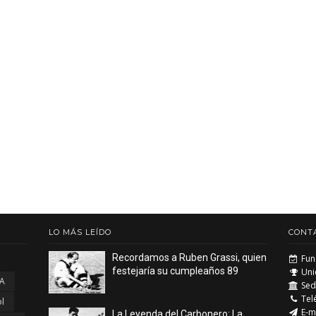
LO MÁS LEÍDO
CONT
Recordamos a Ruben Grassi, quien
Fun
festejaría su cumpleaños 89
Uni
 A
Sede
Tel
l
E-m
La Leyenda del Carbonero: La