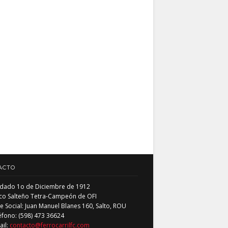
ACTO
dado 1o de Diciembre de 1912
co Salteño Tetra-Campeón de OFI
 Social: Juan Manuel Blanes 160, Salto, ROU
éfono: (598) 473 36624
ail:
contacto@ferrocarrilfc.com