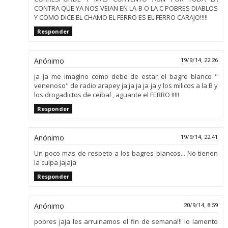
CONTRA QUE YA NOS VEIAN EN LA B O LA C POBRES DIABLOS
Y COMO DICE EL CHAMO EL FERRO ES EL FERRO CARAJO!!!!!
Responder
Anónimo
19/9/14, 22:26
ja ja me imagino como debe de estar el bagre blanco "
venenoso" de radio arapey ja ja ja ja ja y los milicos a la B y
los drogadictos de ceibal , aguante el FERRO !!!!!
Responder
Anónimo
19/9/14, 22:41
Un poco mas de respeto a los bagres blancos... No tienen
la culpa jajaja
Responder
Anónimo
20/9/14, 8:59
pobres jaja les arruinamos el fin de semana!!! lo lamento