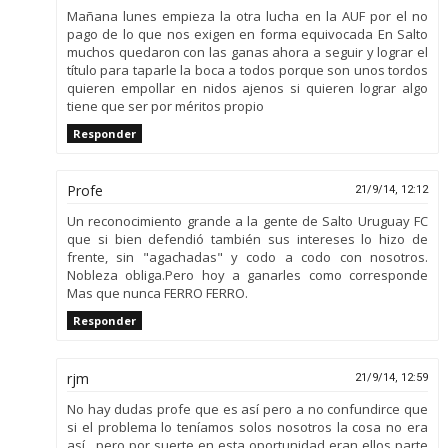
Mañana lunes empieza la otra lucha en la AUF por el no
pago de lo que nos exigen en forma equivocada En Salto
muchos quedaron con las ganas ahora a seguir y lograr el
título para taparle la boca a todos porque son unos tordos
quieren empollar en nidos ajenos si quieren lograr algo
tiene que ser por méritos propio
Responder
Profe
21/9/14, 12:12
Un reconocimiento grande a la gente de Salto Uruguay FC
que si bien defendió también sus intereses lo hizo de
frente, sin "agachadas" y codo a codo con nosotros.
Nobleza obliga.Pero hoy a ganarles como corresponde
Mas que nunca FERRO FERRO.
Responder
rjm
21/9/14, 12:59
No hay dudas profe que es así pero a no confundirce que
si el problema lo teníamos solos nosotros la cosa no era
así , pero por suerte en esta oportunidad eran ellos parte