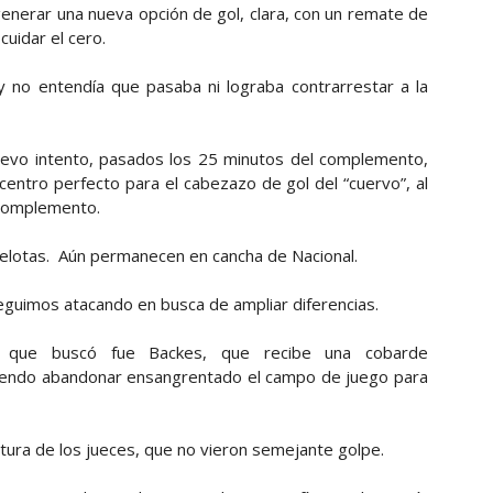
nerar una nueva opción de gol, clara, con un remate de
uidar el cero.
y no entendía que pasaba ni lograba contrarrestar a la
nuevo intento, pasados los 25 minutos del complemento,
entro perfecto para el cabezazo de gol del “cuervo”, al
l complemento.
pelotas. Aún permanecen en cancha de Nacional.
eguimos atacando en busca de ampliar diferencias.
l que buscó fue Backes, que recibe una cobarde
debiendo abandonar ensangrentado el campo de juego para
ostura de los jueces, que no vieron semejante golpe.