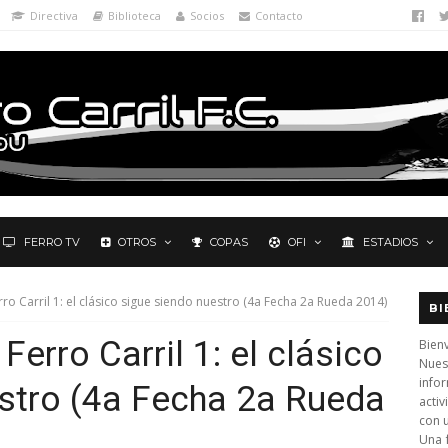
Directiva
Biblioteca
Socios
Contacto
FERRO TV
OTROS
COPAS
OFI
ESTADIOS
rro Carril 1: el clásico sigue siendo nuestro (4a Fecha 2a Rueda 2014)
BI
Ferro Carril 1: el clásico
Bienv
Nues
info
stro (4a Fecha 2a Rueda
activ
con 
Una 