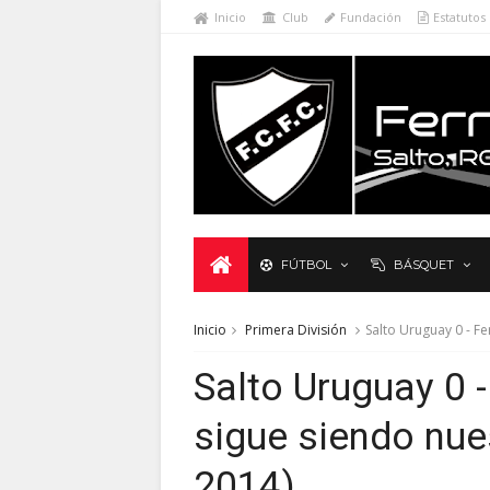
Inicio
Club
Fundación
Estatutos
FÚTBOL
BÁSQUET
Inicio
Primera División
Salto Uruguay 0 - Fe
Salto Uruguay 0 - 
sigue siendo nue
2014)