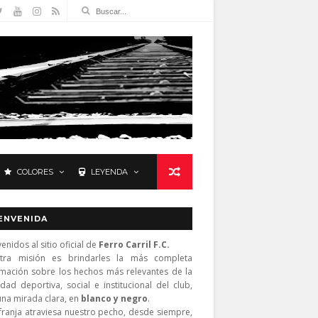
COLORES
LEYENDA
ENVENIDA
enidos al sitio oficial de
Ferro Carril F.C.
tra misión es brindarles la más completa
rmación sobre los hechos más relevantes de la
idad deportiva, social e institucional del club,
una mirada clara, en
blanco y negro
.
franja atraviesa nuestro pecho, desde siempre,