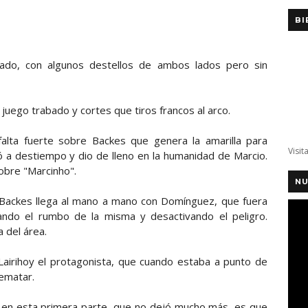
BI
rado, con algunos destellos de ambos lados pero sin
uego trabado y cortes que tiros francos al arco.
alta fuerte sobre Backes que genera la amarilla para
Visit
 a destiempo y dio de lleno en la humanidad de Marcio.
obre "Marcinho".
NU
Backes llega al mano a mano con Domínguez, que fuera
iando el rumbo de la misma y desactivando el peligro.
 del área.
 Lairihoy el protagonista, que cuando estaba a punto de
ematar.
s en esta primera parte, que no dejó mucho más, es que