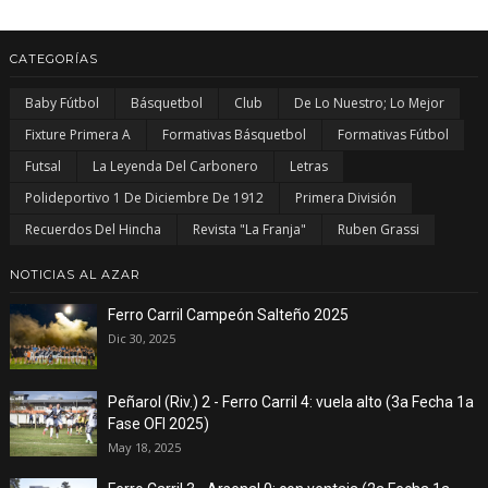
CATEGORÍAS
Baby Fútbol
Básquetbol
Club
De Lo Nuestro; Lo Mejor
Fixture Primera A
Formativas Básquetbol
Formativas Fútbol
Futsal
La Leyenda Del Carbonero
Letras
Polideportivo 1 De Diciembre De 1912
Primera División
Recuerdos Del Hincha
Revista "La Franja"
Ruben Grassi
NOTICIAS AL AZAR
Ferro Carril Campeón Salteño 2025
Dic 30, 2025
Peñarol (Riv.) 2 - Ferro Carril 4: vuela alto (3a Fecha 1a
Fase OFI 2025)
May 18, 2025