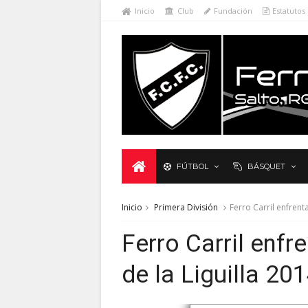
Inicio
Club
Fundación
Estatutos
FÚTBOL
BÁSQUET
Inicio
Primera División
Ferro Carril enfrenta
Ferro Carril enfre
de la Liguilla 20