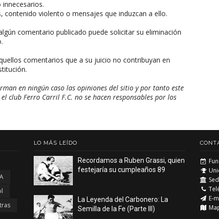
o innecesarios.
, contenido violento o mensajes que induzcan a ello.
algún comentario publicado puede solicitar su eliminación
.
aquellos comentarios que a su juicio no contribuyan en
titución.
man en ningún caso las opiniones del sitio y por tanto este
 el club Ferro Carril F.C. no se hacen responsables por los
LO MÁS LEÍDO
CONT
Recordamos a Ruben Grassi, quien
Fun
festejaría su cumpleaños 89
Uni
 A
Sede
Tel
l
E-m
La Leyenda del Carbonero: La
tras
Ma
Semilla de la Fe (Parte III)