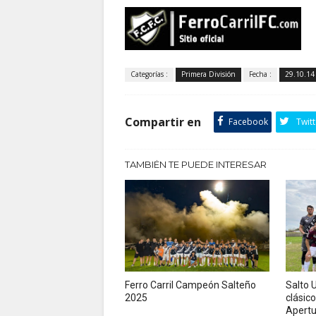
Categorías :
Primera División
Fecha :
29.10.14
Compartir en
Facebook
Twitt
TAMBIÉN TE PUEDE INTERESAR
Ferro Carril Campeón Salteño
Salto U
2025
clásico
Apertu