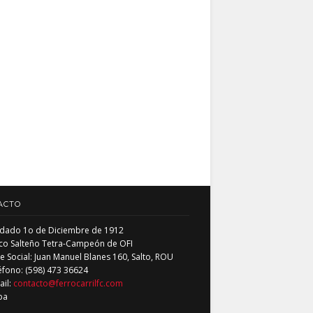
ACTO
dado 1o de Diciembre de 1912
co Salteño Tetra-Campeón de OFI
 Social: Juan Manuel Blanes 160, Salto, ROU
éfono: (598) 473 36624
ail:
contacto@ferrocarrilfc.com
pa