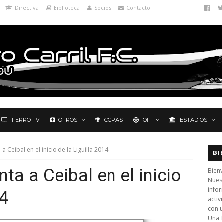
Directiva
Biblioteca
Socios
Contacto
FERRO TV
OTROS
COPAS
OFI
ESTADIOS
 a Ceibal en el inicio de la Liguilla 2014
BI
nta a Ceibal en el inicio
Bienv
Nues
info
14
activ
con 
Una 