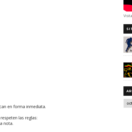
Visit
SI
AR
can en forma inmediata.
respeten las reglas:
a nota.