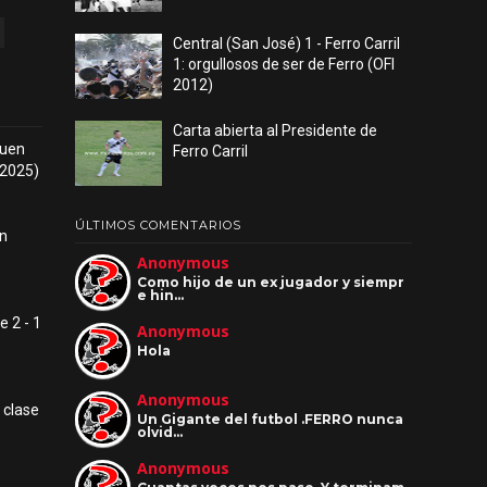
Central (San José) 1 - Ferro Carril
1: orgullosos de ser de Ferro (OFI
2012)
Carta abierta al Presidente de
 buen
Ferro Carril
 2025)
ÚLTIMOS COMENTARIOS
ón
Anonymous
Como hijo de un ex jugador y siempr
e hin…
e 2 - 1
Anonymous
Hola
Anonymous
n clase
Un Gigante del futbol .FERRO nunca
olvid…
Anonymous