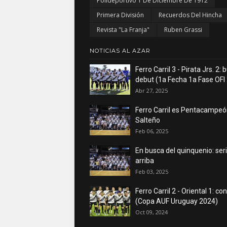
Polideportivo 1 De Diciembre De 1912
Primera División
Recuerdos Del Hincha
Revista "La Franja"
Ruben Grassi
NOTICIAS AL AZAR
Ferro Carril 3 - Pirata Jrs. 2:
debut (1a Fecha 1a Fase OFI
Abr 27, 2025
Ferro Carril es Pentacampe
Salteño
Feb 06, 2025
En busca del quinquenio: seri
arriba
Feb 03, 2025
Ferro Carril 2 - Oriental 1: co
(Copa AUF Uruguay 2024)
Oct 09, 2024