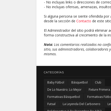
- No incluyas links o direcciones de corre
- No incluyas ofensas, amenazas, insultos
Si alguna persona se siente ofendida por 
desde la sección de
Contacto
de este sitio
El Administrador del sitio podrá eliminar 
forma constructiva al crecimiento de la ins
Nota:
Los comentarios realizados no confor
sitio, sus administradores, colaboradores y
mismos.
CATEGORÍAS
Baby Fútbol
Básquetbol
Club
De Lo Nuestro; Lo Mejor
Fixture Primera
Formativas Básquetbol
Formativas Fútbo
Futsal
La Leyenda Del Carbonero
Le