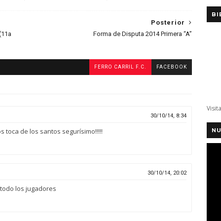
BI
Posterior
 (11a
Forma de Disputa 2014 Primera “A”
FERRO CARRIL F.C.
FACEBOOK
Visit
30/10/14, 8:34
 toca de los santos segurísimo!!!!!
NU
30/10/14, 20:02
todo los jugadores