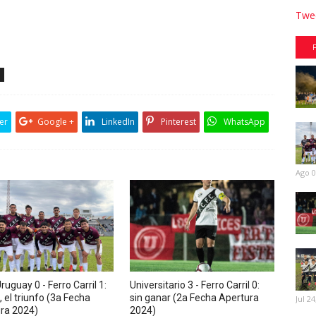
Twee
er
Google +
LinkedIn
Pinterest
WhatsApp
Ago 0
ruguay 0 - Ferro Carril 1:
Universitario 3 - Ferro Carril 0:
, el triunfo (3a Fecha
sin ganar (2a Fecha Apertura
Jul 24
ra 2024)
2024)