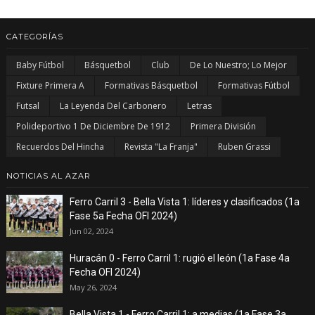
CATEGORÍAS
Baby Fútbol
Básquetbol
Club
De Lo Nuestro; Lo Mejor
Fixture Primera A
Formativas Básquetbol
Formativas Fútbol
Futsal
La Leyenda Del Carbonero
Letras
Polideportivo 1 De Diciembre De 1912
Primera División
Recuerdos Del Hincha
Revista "La Franja"
Ruben Grassi
NOTICIAS AL AZAR
Ferro Carril 3 - Bella Vista 1: líderes y clasificados (1a
Fase 5a Fecha OFI 2024)
Jun 02, 2024
Huracán 0 - Ferro Carril 1: rugió el león (1a Fase 4a
Fecha OFI 2024)
May 26, 2024
Bella Vista 1 - Ferro Carril 1: a medias (1a Fase 3a