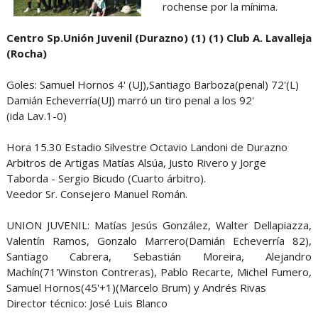
rochense por la mínima.
Centro Sp.Unión Juvenil (Durazno) (1) (1) Club A. Lavalleja
(Rocha)
Goles: Samuel Hornos 4' (UJ),Santiago Barboza(penal) 72'(L)
Damián Echeverría(UJ) marró un tiro penal a los 92'
(ida Lav.1-0)
Hora 15.30 Estadio Silvestre Octavio Landoni de Durazno
Arbitros de Artigas Matías Alsúa, Justo Rivero y Jorge
Taborda - Sergio Bicudo (Cuarto árbitro).
Veedor Sr. Consejero Manuel Román.
UNION JUVENIL: Matías Jesús González, Walter Dellapiazza,
Valentín Ramos, Gonzalo Marrero(Damián Echeverría 82),
Santiago Cabrera, Sebastián Moreira, Alejandro
Machín(71'Winston Contreras), Pablo Recarte, Michel Fumero,
Samuel Hornos(45'+1)(Marcelo Brum) y Andrés Rivas
Director técnico: José Luis Blanco